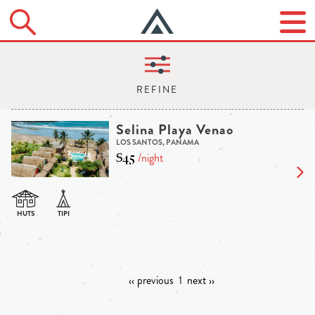
Selina Playa Venao
LOS SANTOS, PANAMA
$45
/night
‹‹ previous
1
next ››